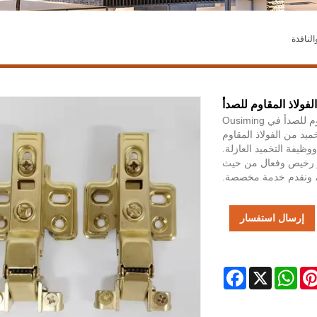
لنافذة
لفولاذ المقاوم للصدأ
اجتذبت مفصلات Bend Middle Bend المتوسطة الفولاذ المقاوم للصدأ في Ousiming
ميد من الفولاذ المقاوم
وظيفة التخميد العازلة.
عر رخيص وفعال من حيث
 ، ونقدم خدمة مخصصة.
إرسال استفسار
Facebook
WhatsApp
X
Pintere
L