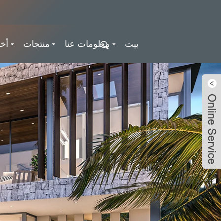
بيت
معلومات عنا
منتجات
أخب
Ousiming
LiveChat