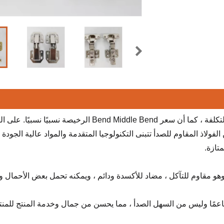
يلتزم Ousiming بتزويد العملاء بمنتجات فعالة من حيث التكلفة ، كما أن سعر Bend Middle Bend الرخيصة 
عر رخيص ، إلا أن مفصلات Bend Bend Bend من الفولاذ المقاوم للصدأ تتبنى التكنولوجيا المتقدمة والمواد عالية 
متازة.
 وهو مقاوم للتآكل ، مضاد للأكسدة ودائم ، ويمكنه تحمل بعض الأحمال
 ناعمًا وليس من السهل الصدأ ، مما يحسن من جمال وخدمة المنتج للمنت