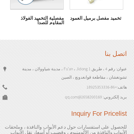
تخميد مفصل برميل العمود
مفصلية التخميد الفولاذ
المقاوم للصدأ
اتصل بنا
عنوان: رقم 4 ، طريق Fu'an ، Jidong 1 ، مدينة شياوولان ، مدينة
تشونغشان ، مقاطعة قوانغدونغ ، الصين
هاتف:
+86-18925353336
بريد إلكتروني:
2658200169@qq.com
Inquiry For Pricelist
للحصول على استفسارات حول دعم الأبواب والنافذة ، وملحقات
الأبواب والنافذة من الألومنيوم ، وقضيب أو أسعار نقل الأبواب