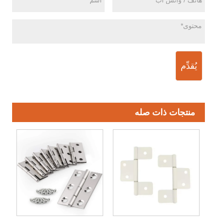
يُقدِّم
منتجات ذات صله