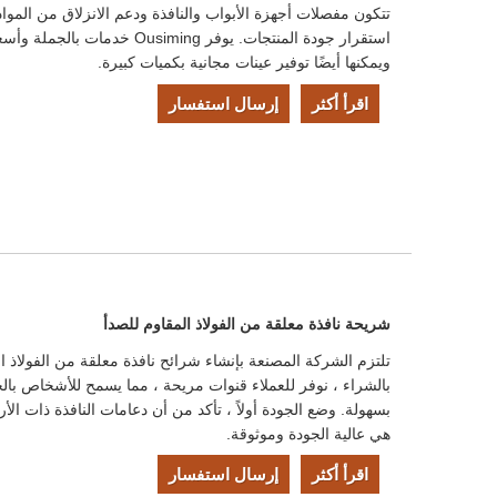
تتكون مفصلات أجهزة الأبواب والنافذة ودعم الانزلاق من الموا
استقرار جودة المنتجات. يوفر siming
ويمكنها أيضًا توفير عينات مجانية بكميات كبيرة.
اقرأ أكثر
إرسال استفسار
شريحة نافذة معلقة من الفولاذ المقاوم للصدأ
تلتزم الشركة المصنعة بإنشاء شرائح نافذة معلقة من الفولاذ الم
بالشراء ، نوفر للعملاء قنوات مريحة ، مما يسمح للأشخاص با
بسهولة. وضع الجودة أولاً ، تأكد من أن دعامات النافذة ذات الأر
هي عالية الجودة وموثوقة.
اقرأ أكثر
إرسال استفسار