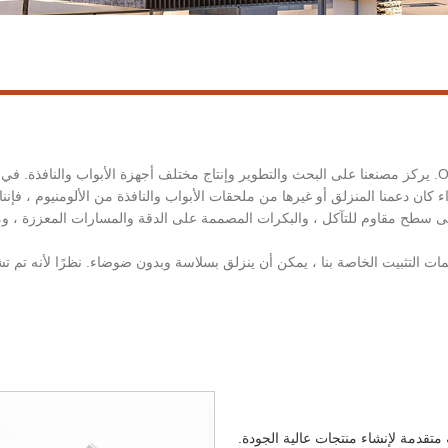
مرحبًا بك في شراء الدعم المنزلق للباب والنافذة من Outiming. يركز مصنعنا على البحث والتطوير وإنتاج مختلف 
ن دعمنا المنزلق أو غيرها من ملحقات الأبواب والنافذة من الألومنيوم ، فإننا ن
 على سطح مقاوم للتآكل ، والبكرات المصممة على الدقة والمسارات المعززة ، وم
يمات التثبيت الخاصة بنا ، يمكن أن ينزلق بسلاسة وبدون ضوضاء. نظرًا لأنه تم تشييد
متقدمة لإنشاء منتجات عالية الجودة.