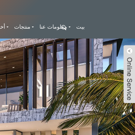
بيت
معلومات عنا
منتجات
أخب
Ousiming
LiveChat