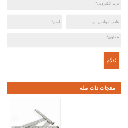
يُقدِّم
منتجات ذات صله