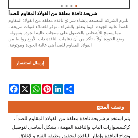
شريحة نافذة معلقة من الفولاذ المقاوم للصدأ
تلتزم الشركة المصنعة بإنشاء شرائح نافذة معلقة من الفولاذ المقاوم
للصدأ عالية الجودة. فيما يتعلق بالشراء ، نوفر للعملاء قنوات مريحة ،
مما يسمح للأشخاص بالحصول على منتجات عالية الجودة بسهولة.
وضع الجودة أولاً ، تأكد من أن دعامات النافذة ذات الأربع روابط من
الفولاذ المقاوم للصدأ هي عالية الجودة وموثوقة.
إرسال استفسار
Facebook
WhatsApp
X
Pinterest
LinkedIn
Share
وصف المنتج
يتم استخدام شريحة نافذة معلقة من الفولاذ المقاوم للصدأ ،
كإكسسوارات الباب والنافذة المهمة ، بشكل أساسي لتوصيل
وشاح النافذة وإطار النافذة لتحقيق وظيفة الفتح والإغلاق