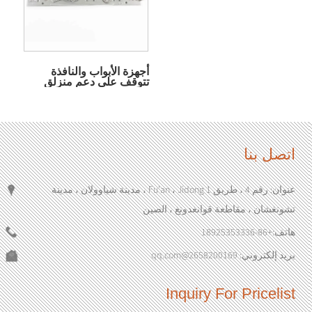
أجهزة الأبواب والنافذة
تتوقف على دعم منزلق
مفتوح
اتصل بنا
عنوان: رقم 4 ، طريق Fu'an ، Jidong 1 ، مدينة شياوولان ، مدينة
تشونغشان ، مقاطعة قوانغدونغ ، الصين
هاتف:
+86-18925353336
بريد إلكتروني:
2658200169@qq.com
Inquiry For Pricelist