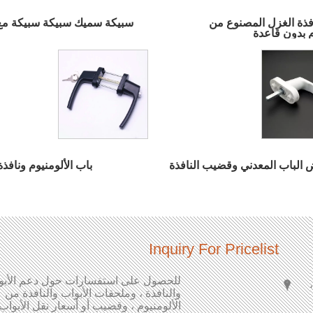
ذة الغزل المصنوع من
سبيكة سميك سبيكة سبيكة مع
م بدون قاعدة
الباب المعدني وقضيب النافذة
باب الألومنيوم ونافذ
Inquiry For Pricelist
للحصول على استفسارات حول دعم الأبو
تصنيف وخصائص مقبض الباب والنافذة.
طريق Fu'an ، Jidong 1 ،
والنافذة ، وملحقات الأبواب والنافذة من
2025/03/21
الألومنيوم ، وقضيب أو أسعار نقل الأبواب
المقبض عبارة عن جهاز مثبت على مروحة