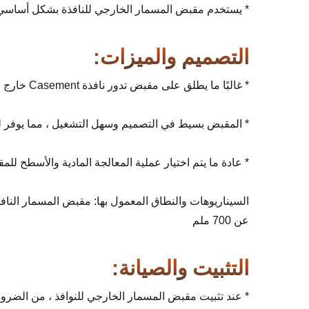
* يستخدم مقبض المسمار الخارجي للنافذة بشكل أساسي لفتح
التصميم والميزات:
* غالبًا ما يطلق على مقبض تدور نافذة Casement خارج مقبض السبعات لأنه يبدو مثل الرقم "7" من الجانب
* المقبض بسيط في التصميم وسهل التشغيل ، مما يوفر 
* عادة ما يتم اختيار عملية المعالجة المادية والأسطح للم
السيناريوهات والنطاق المعمول بها: مقبض المسمار النافذة
عن 700 ملم
التثبيت والصيانة:
* عند تثبيت مقبض المسمار الخارجي للنوافذ ، من الضرو