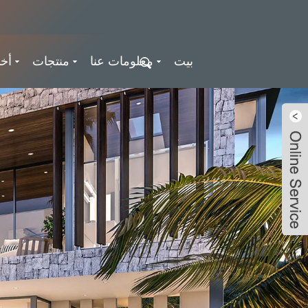
بيت
معلومات عنا
منتجات
أخب
Ousiming
LiveChat