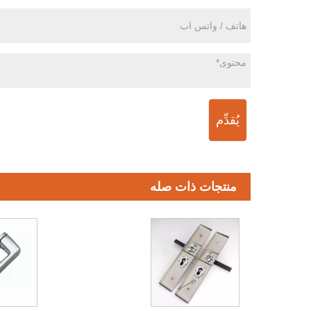
يُقدِّم
منتجات ذات صله